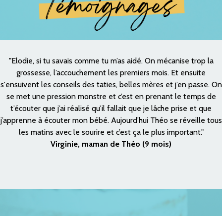
"Elodie, si tu savais comme tu m’as aidé. On mécanise trop la
grossesse, l’accouchement les premiers mois. Et ensuite
s'ensuivent les conseils des taties, belles mères et j’en passe. On
se met une pression monstre et c’est en prenant le temps de
t’écouter que j’ai réalisé qu’il fallait que je lâche prise et que
j’apprenne à écouter mon bébé. Aujourd’hui Théo se réveille tous
les matins avec le sourire et c’est ça le plus important."
Virginie, maman de Théo (9 mois)