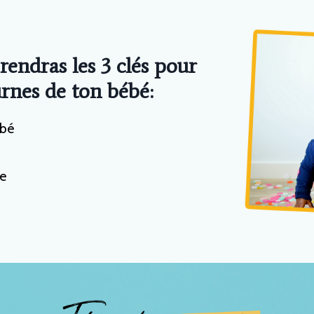
prendras les 3 clés pour
urnes de ton bébé:
ébé
e