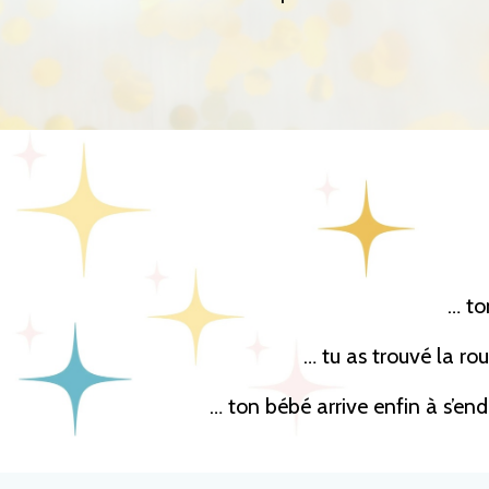
… to
… tu as trouvé la ro
… ton bébé arrive enfin à s’end